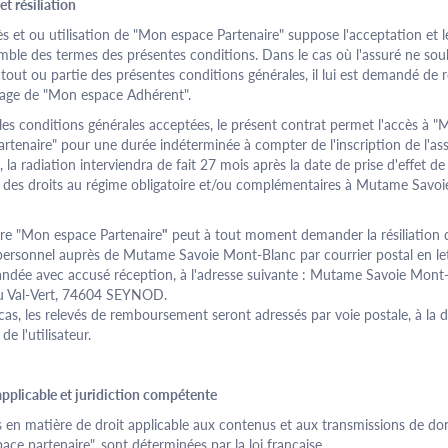
et résiliation
s et ou utilisation de "Mon espace Partenaire" suppose l'acceptation et l
mble des termes des présentes conditions. Dans le cas où l'assuré ne sou
tout ou partie des présentes conditions générales, il lui est demandé de 
sage de "Mon espace Adhérent".
les conditions générales acceptées, le présent contrat permet l'accès à 
artenaire
" pour une durée indéterminée à compter de l'inscription de l'ass
, la radiation interviendra de fait 27 mois après la date de prise d'effet de 
n des droits au régime obligatoire et/ou complémentaires à Mutame Savo
re "Mon espace
Partenaire
"
peut à tout moment demander la résiliation 
ersonnel auprès de Mutame Savoie Mont-Blanc par courrier postal en le
dée avec accusé réception, à l'adresse suivante : Mutame Savoie Mont
u Val-Vert, 74604 SEYNOD.
cas, les relevés de remboursement seront adressés par voie postale, à la
de l'utilisateur.
applicable et juridiction compétente
s en matière de droit applicable aux contenus et aux transmissions de do
pace
partenaire
", sont déterminées par la loi française.