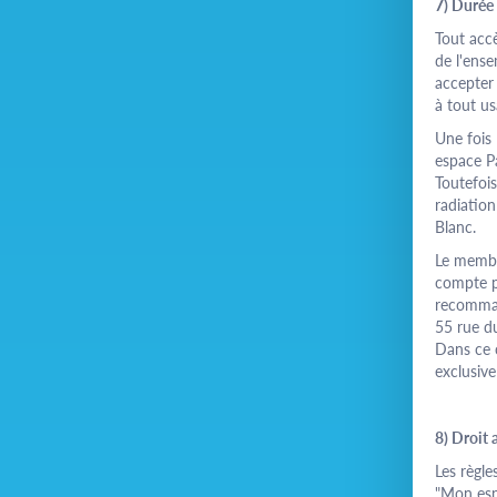
7) Durée 
Tout accè
de l'ense
accepter 
à tout u
Une fois 
espace
P
Toutefois
radiatio
Blanc.
Le memb
compte p
recomman
55 rue d
Dans ce 
exclusive 
8) Droit 
Les règle
"Mon es