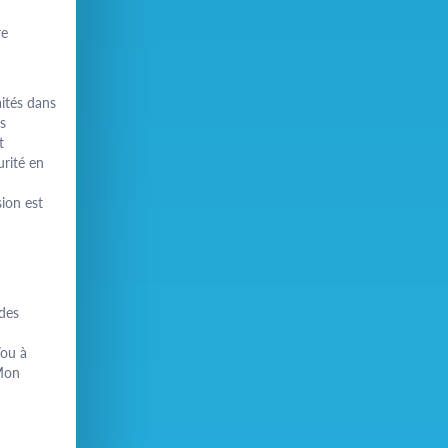
re
ités dans
s
t
urité en
ion est
 des
/ou à
"Mon