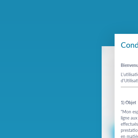
Saut au contenu
Condi
Bienvenue
L'utilisa
d'Utilisa
1) Objet
"Mon es
ligne aux
effectué
prestatio
en matiè