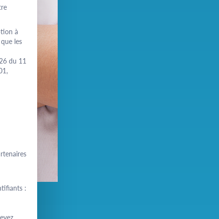
tre
ption à
 que les
126 du 11
01,
rtenaires
ifiants :
cevez