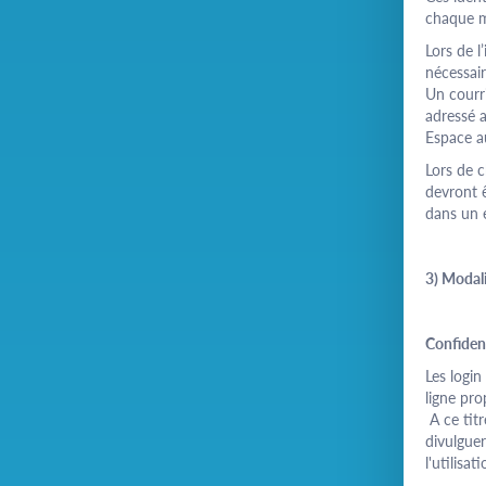
chaque m
Lors de l
nécessai
Un courri
adressé a
Espace a
Lors de 
devront ê
dans un 
3) Modali
Confident
Les logi
ligne pr
A ce tit
divulguer
l'utilisa