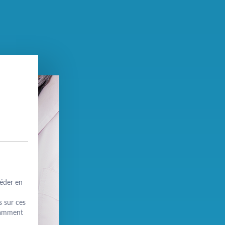
céder en
s sur ces
otamment