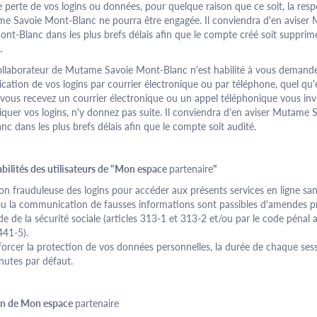
 perte de vos logins ou données, pour quelque raison que ce soit, la resp
e Savoie Mont-Blanc ne pourra être engagée. Il conviendra d'en aviser
nt-Blanc dans les plus brefs délais afin que le compte créé soit supprim
.
llaborateur de Mutame Savoie Mont-Blanc n'est habilité à vous demande
tion de vos logins par courrier électronique ou par téléphone, quel qu'e
 vous recevez un courrier électronique ou un appel téléphonique vous inv
uer vos logins, n'y donnez pas suite. Il conviendra d'en aviser Mutame 
c dans les plus brefs délais afin que le compte soit audité.
bilités des utilisateurs de "Mon espace
partenaire
"
tion frauduleuse des logins pour accéder aux présents services en ligne san
 ou la communication de fausses informations sont passibles d'amendes p
de de la sécurité sociale (articles 313-1 et 313-2 et/ou par le code pénal a
441-5).
orcer la protection de vos données personnelles, la durée de chaque sess
nutes par défaut.
ion de Mon espace
partenaire