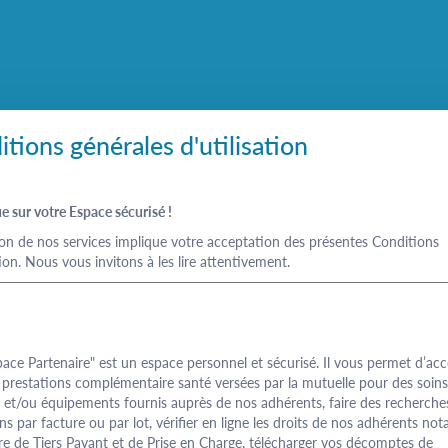
tions générales d'utilisation
 sur votre Espace sécurisé !
tion de nos services implique votre acceptation des présentes Conditions
tion. Nous vous invitons à les lire attentivement.
pace
Partenaire
" est un espace personnel et sécurisé.
Il vous permet d’ac
 prestations complémentaire santé versées par la mutuelle pour des soins
s et/ou équipements fournis auprès de nos adhérents, faire des recherche
ns par facture ou par lot, vérifier en ligne les droits de nos adhérents n
re de Tiers Payant et de Prise en Charge, télécharger vos décomptes de