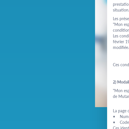
prestatio
situation
Les prése
"Mon es
condition
Les condi
février 1
modifiée.
Ces condi
2) Modali
"Mon esp
de Muta
La page d
• Numé
• Code 
Ces ident