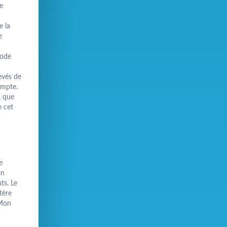
e
e la
e
iode
levés de
ompte.
s que
e cet
e
on
nts. Le
tère
"Mon