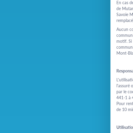
En cas de
de Mutam
Savoie Mo
remplacé
Aucun co
communica
motif. Si
communiq
Mont-Blan
Responsa
L'utilisa
l'assuré
par le co
441-1 à 
Pour renf
de 10 mi
Utilisat