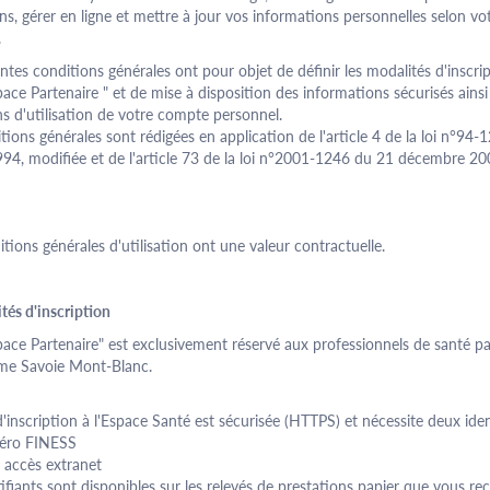
ns, gérer en ligne et mettre à jour vos informations personnelles selon vo
.
ntes conditions générales ont pour objet de définir les modalités d'inscri
pace
Partenaire
" et de mise à disposition des informations sécurisés ainsi
s d'utilisation de votre compte personnel.
tions générales sont rédigées en application de l'article 4 de la loi n°94-
994, modifiée et de l'article 73 de la loi n°2001-1246 du 21 décembre 20
tions générales d'utilisation ont une valeur contractuelle.
tés d'inscription
ace Partenaire" est exclusivement réservé aux professionnels de santé pa
me Savoie
Mont-Blanc
.
'inscription à l'Espace Santé est sécurisée (HTTPS) et nécessite deux ident
ro FINESS
accès extranet
ifiants sont disponibles sur les relevés de prestations papier que vous re