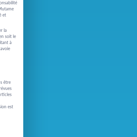
onsabilité
 Mutame
é et
r la
n soit le
itant à
Savoie
s être
révues
rticles
ion est