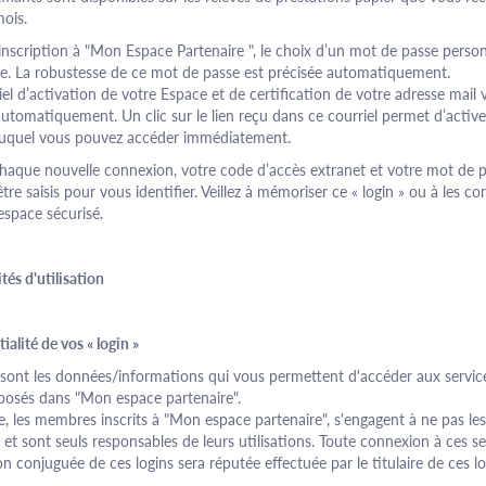
ois.
’inscription à "Mon Espace Partenaire ", le choix d’un mot de passe person
re. La robustesse de ce mot de passe est précisée automatiquement.
el d’activation de votre Espace et de certification de votre adresse mail 
utomatiquement. Un clic sur le lien reçu dans ce courriel permet d’active
uquel vous pouvez accéder immédiatement.
chaque nouvelle connexion, votre code d’accès extranet et votre mot de 
tre saisis pour vous identifier. Veillez à mémoriser ce « login » ou à les co
espace sécurisé.
tés d'utilisation
ialité de vos « login »
n sont les données/informations qui vous permettent d'accéder aux servic
oposés dans "Mon espace partenaire".
re, les membres inscrits à "Mon espace
partenaire
", s'engagent à ne pas les
 et sont seuls responsables de leurs utilisations. Toute connexion à ces se
tion conjuguée de ces logins sera réputée effectuée par le titulaire de ces lo