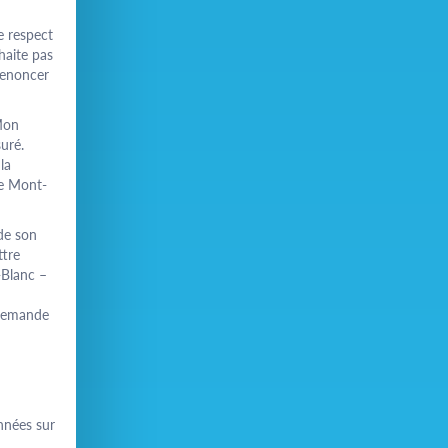
e respect
haite pas
renoncer
"Mon
uré.
la
ie Mont-
de son
ttre
-Blanc –
 demande
nnées sur