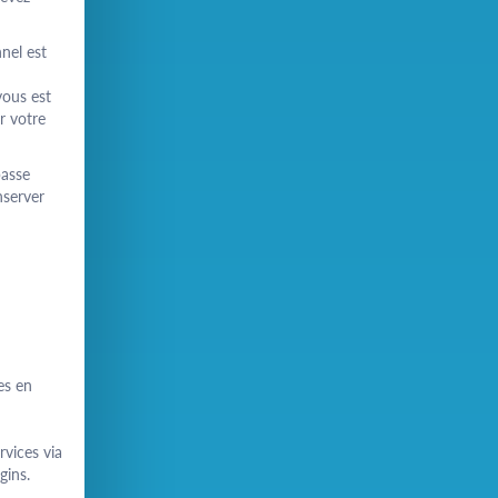
nel est
vous est
r votre
passe
nserver
es en
rvices via
gins.