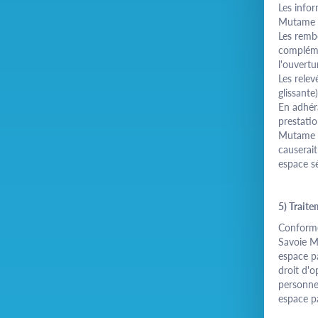
Les infor
Mutame 
Les remb
compléme
l'ouvertu
Les relev
glissante)
En adhér
prestatio
Mutame S
causerai
espace sé
5) Trait
Conformé
Savoie M
espace
p
droit d'o
personnel
espace
p