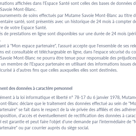
mations affichées dans l'Espace Santé sont celles des bases de données d
Savoie Mont-Blanc.
oursements de soins effectués par Mutame Savoie Mont-Blanc au titre d
ntaire santé, sont présentés avec un historique de 24 mois à compter d
re de votre Espace Santé.
és de prestations en ligne sont disponibles sur une durée de 24 mois (pér
.
ant à "Mon espace
partenaire
", l'assuré accepte que l'ensemble de ses re
ns est consultable et téléchargeable en ligne, dans l'espace sécurisé du c
avoie Mont-Blanc ne pourra être tenue pour responsable des préjudice
t un membre de l'Espace
partenaire
en utilisant des informations issues d
curisé à d'autres fins que celles auxquelles elles sont destinées.
ement des données à caractère personnel
ment à la loi informatique et liberté n° 78-17 du 6 janvier 1978, Mutam
ont-Blanc déclare que le traitement des données effectué au sein de "M
artenaire
" se fait dans le respect de la vie privée des affiliés et des adhére
pposition, d'accès et éventuellement de rectification des données à carac
 est garantie et peut faire l'objet d'une demande par l'intermédiaire de 
artenaire
" ou par courrier auprès du siège social.