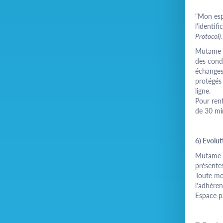
"Mon es
l'identif
Protocol)
.
Mutame S
des condi
échanges
protégés 
ligne.
Pour renf
de 30 mi
6) Evolut
Mutame S
présentes
Toute mod
l'adhéren
Espace
p