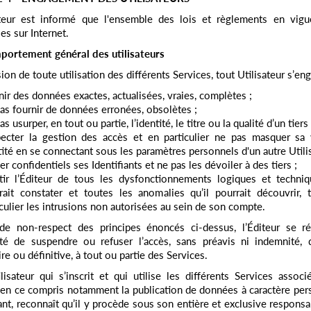
sateur est informé que l'ensemble des lois et règlements en vigu
es sur Internet.
portement général des utilisateurs
ion de toute utilisation des différents Services, tout Utilisateur s’eng
nir des données exactes, actualisées, vraies, complètes ;
as fournir de données erronées, obsolètes ;
s usurper, en tout ou partie, l’identité, le titre ou la qualité d’un tiers 
ecter la gestion des accès et en particulier ne pas masquer sa v
tité en se connectant sous les paramètres personnels d'un autre Utilis
er confidentiels ses Identifiants et ne pas les dévoiler à des tiers ;
tir l’Éditeur de tous les dysfonctionnements logiques et techniq
rait constater et toutes les anomalies qu’il pourrait découvrir, 
iculier les intrusions non autorisées au sein de son compte.
de non-respect des principes énoncés ci-dessus, l’Éditeur se ré
ité de suspendre ou refuser l’accès, sans préavis ni indemnité, 
re ou définitive, à tout ou partie des Services.
lisateur qui s’inscrit et qui utilise les différents Services assoc
en ce compris notamment la publication de données à caractère per
nt, reconnaît qu’il y procède sous son entière et exclusive responsab