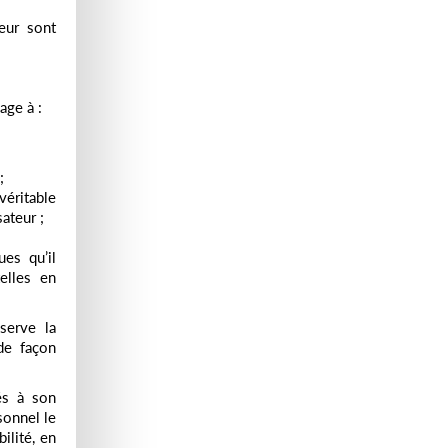
eur sont
age à :
;
éritable
ateur ;
ues qu’il
telles en
serve la
de façon
iés à son
sonnel le
ilité, en