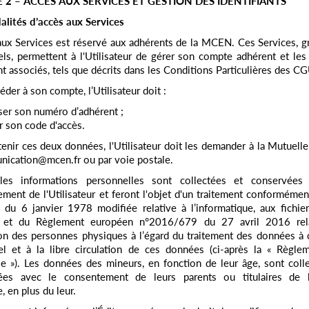
E 2 – ACCES AUX SERVICES ET GESTION DES IDENTIFIANTS
lités d’accès aux Services
aux Services est réservé aux adhérents de la MCEN. Ces Services, gr
ls, permettent à l'Utilisateur de gérer son compte adhérent et les
nt associés, tels que décrits dans les Conditions Particulières des C
éder à son compte, l’Utilisateur doit :
iser son numéro d’adhérent ;
ir son code d'accès.
enir ces deux données, l'Utilisateur doit les demander à la Mutuelle
ication@mcen.fr ou par voie postale.
les informations personnelles sont collectées et conservées
ment de l'Utilisateur et feront l'objet d'un traitement conformément
du 6 janvier 1978 modifiée relative à l’informatique, aux fichie
s, et du Règlement européen n°2016/679 du 27 avril 2016 rela
on des personnes physiques à l’égard du traitement des données à 
l et à la libre circulation de ces données (ci-après la « Règlem
le »). Les données des mineurs, en fonction de leur âge, sont coll
ées avec le consentement de leurs parents ou titulaires de l’
, en plus du leur.