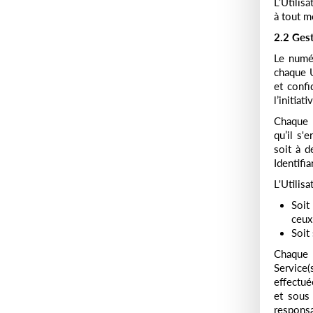
L’Utilis
à tout m
2.2 Gest
Le numér
chaque U
et confi
l’initiati
Chaque U
qu’il s'
soit à d
Identifi
L'Utilisa
Soit
ceux-
Soit 
Chaque U
Service(
effectuée
et sous 
responsab