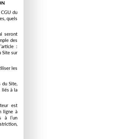
ON
es CGU du
es, quels
i seront
emple des
article :
u Site sur
iliser les
 du Site,
liés à la
teur est
 ligne à
s à l’un
triction,