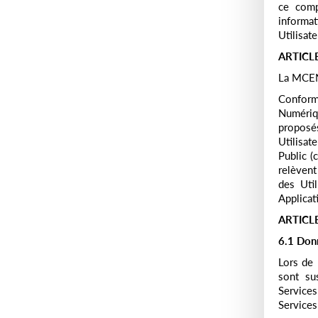
ce comp
informa
Utilisat
ARTICLE
La MCEN,
Conform
Numériqu
proposé
Utilisat
Public (
relèvent
des Uti
Applicat
ARTICL
6.1 Don
Lors de 
sont su
Services
Services