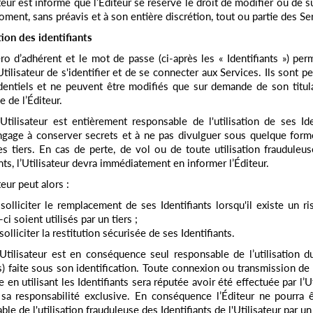
ateur est informé que l’Éditeur se réserve le droit de modifier ou de s
oment, sans préavis et à son entière discrétion, tout ou partie des Se
ion des identifiants
o d’adhérent et le mot de passe (ci-après les « Identifiants ») per
tilisateur de s'identifier et de se connecter aux Services. Ils sont p
dentiels et ne peuvent être modifiés que sur demande de son titul
ve de l’Éditeur.
tilisateur est entièrement responsable de l'utilisation de ses Ide
engage à conserver secrets et à ne pas divulguer sous quelque for
es tiers. En cas de perte, de vol ou de toute utilisation frauduleu
ants, l’Utilisateur devra immédiatement en informer l’Éditeur.
teur peut alors :
 solliciter le remplacement de ses Identifiants lorsqu'il existe un r
ci soient utilisés par un tiers ;
solliciter la restitution sécurisée de ses Identifiants.
tilisateur est en conséquence seul responsable de l’utilisation 
s) faite sous son identification. Toute connexion ou transmission d
 en utilisant les Identifiants sera réputée avoir été effectuée par l’Ut
sa responsabilité exclusive. En conséquence l’Éditeur ne pourra 
le de l'utilisation frauduleuse des Identifiants de l'Utilisateur par un 