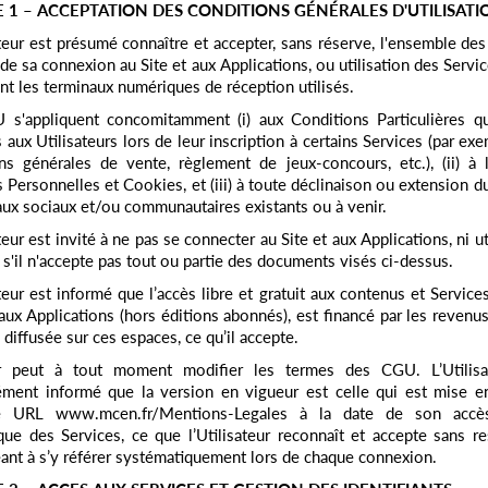
E 1 – ACCEPTATION DES CONDITIONS GÉNÉRALES D'UTILISATI
ateur est présumé connaître et accepter, sans réserve, l'ensemble d
t de sa connexion au Site et aux Applications, ou utilisation des Servic
nt les terminaux numériques de réception utilisés.
 s'appliquent concomitamment (i) aux Conditions Particulières qu
s aux Utilisateurs lors de leur inscription à certains Services (par ex
ns générales de vente, règlement de jeux-concours, etc.), (ii) à l’
 Personnelles et Cookies
, et (iii) à toute déclinaison ou extension d
aux sociaux et/ou communautaires existants ou à venir.
teur est invité à ne pas se connecter au Site et aux Applications, ni ut
 s'il n'accepte pas tout ou partie des documents visés ci-dessus.
ateur est informé que l’accès libre et gratuit aux contenus et Services
’aux Applications (hors éditions abonnés), est financé par les revenus 
é diffusée sur ces espaces, ce qu’il accepte.
ur peut à tout moment modifier les termes des CGU. L’Utilisa
ment informé que la version en vigueur est celle qui est mise en
se URL www.mcen.fr/Mentions-Legales à la date de son accè
ue des Services, ce que l’Utilisateur reconnaît et accepte sans res
ant à s’y référer systématiquement lors de chaque connexion.