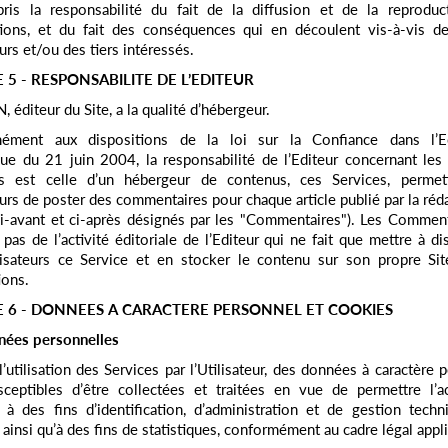
ris la responsabilité du fait de la diffusion et de la reproduc
tions, et du fait des conséquences qui en découlent vis-à-vis de
eurs et/ou des tiers intéressés.
 5 - RESPONSABILITE DE L’EDITEUR
 éditeur du Site, a la qualité d’hébergeur.
ément aux dispositions de la loi sur la Confiance dans l’
e du 21 juin 2004, la responsabilité de l’Editeur concernant les
s est celle d’un hébergeur de contenus, ces Services, permet
eurs de poster des commentaires pour chaque article publié par
la réd
ci-avant et ci-après désignés par les "Commentaires"). Les Commen
 pas de l’activité éditoriale de l’Editeur qui ne fait que mettre à di
lisateurs ce Service et en stocker le contenu sur son propre Sit
ions.
E 6 - DONNEES A CARACTERE PERSONNEL ET COOKIES
nées personnelles
l’utilisation des Services par l’Utilisateur, des données à caractère 
sceptibles d’être collectées et traitées en vue de permettre l’a
 à des fins d’identification, d’administration et de gestion tech
 ainsi qu’à des fins de statistiques, conformément au cadre légal appli