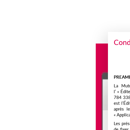
Saut au contenu
Condi
PREAM
La Mutu
l’ « Édi
784 338 
est l’Éd
après le
« Applica
Les prés
de fixer