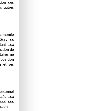
tion des
s autres
Economie
 Services
tant aux
action de
taires ne
sposition
e et ses
personnel
ccès aux
nique des
cable.