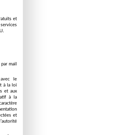
atuits et
 services
GU.
 par mail
 avec le
 à la loi
rs et aux
tif à la
caractère
entation
ectées et
autorité