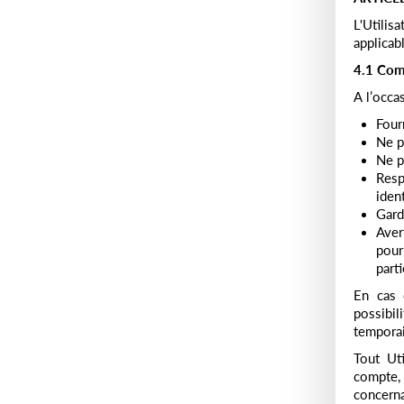
L'Utili
applicabl
4.1 Com
A l’occas
Four
Ne p
Ne pa
Resp
iden
Gard
Aver
pour
part
En cas 
possibil
temporai
Tout Uti
compte, 
concerna