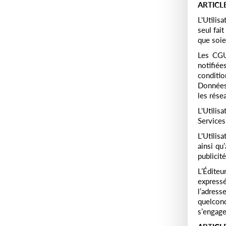
ARTICL
L'Utilis
seul fai
que soie
Les CGU
notifiée
conditio
Données
les rése
L'Utilisa
Services
L'Utilis
ainsi qu
publicit
L’Édite
expressé
l’adres
quelconq
s’engage