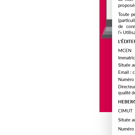
proposés
Toute pe
(particu
de conn
l’« Utilis
L’ÉDITE
MCEN
Immatri
Située a
Email :
Numéro 
Directeu
qualité d
HEBER
CIMUT
Située a
Numéro 