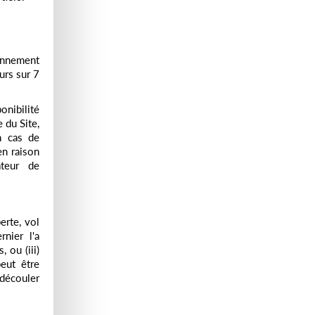
ionnement
urs sur 7
onibilité
 du Site,
n cas de
en raison
ateur de
erte, vol
rnier l'a
 ou (iii)
eut être
 découler