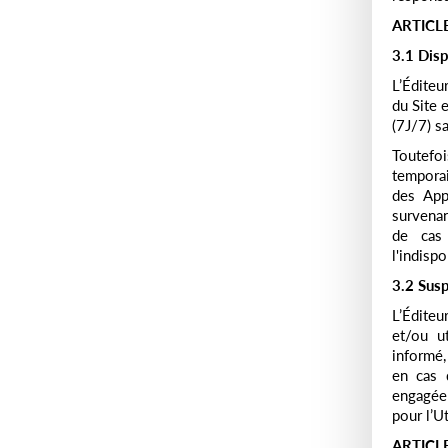
ARTICL
3.1 Disp
L’Éditeu
du Site 
(7J/7) s
Toutefoi
temporai
des App
survenan
de cas 
l'indispo
3.2 Susp
L’Éditeu
et/ou ut
informé,
en cas 
engagée 
pour l’Ut
ARTICL