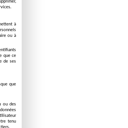
upprimer,
rvices.
mettent à
ersonnels
aire ou à
ntifiants
me que ce
se de ses
isque que
du ou des
e données
ilisateur
être tenu
tiers.