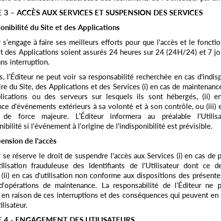
E 3 – ACCÈS AUX SERVICES ET SUSPENSION DES SERVICES
onibilité du Site et des Applications
r s’engage à faire ses meilleurs efforts pour que l'accès et le fonct
et des Applications soient assurés 24 heures sur 24 (24H/24) et 7 jo
ans interruption.
s, l’Éditeur ne peut voir sa responsabilité recherchée en cas d'indisp
re du Site, des Applications et des Services (i) en cas de maintenance
lications ou des serveurs sur lesquels ils sont hébergés, (ii) e
ce d'événements extérieurs à sa volonté et à son contrôle, ou (iii) 
de force majeure. L’Éditeur informera au préalable l'Utilis
nibilité si l'événement à l'origine de l'indisponibilité est prévisible.
ension de l'accès
r se réserve le droit de suspendre l'accès aux Services (i) en cas de p
ilisation frauduleuse des Identifiants de l'Utilisateur dont ce de
 (ii) en cas d'utilisation non conforme aux dispositions des présentes,
d'opérations de maintenance. La responsabilité de l’Éditeur ne p
en raison de ces interruptions et des conséquences qui peuvent en
ilisateur.
E 4 - ENGAGEMENT DES UTILISATEURS