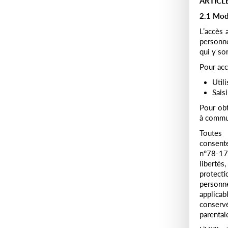
ARTICL
2.1 Moda
L’accès 
personne
qui y so
Pour acc
Util
Sais
Pour obt
à commun
Toutes 
consente
n°78-17 
liberté
protecti
personne
applicab
conserv
parentale