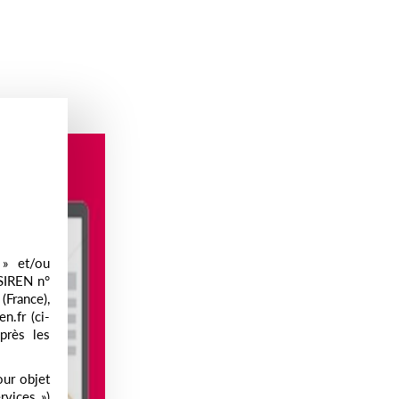
» et/ou
 SIREN n°
(France),
n.fr (ci-
près les
our objet
rvices »)