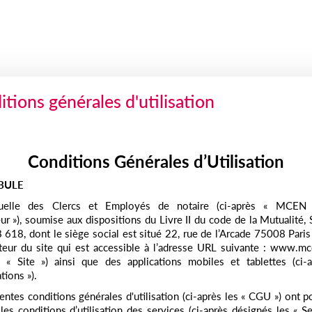
tions générales d'utilisation
Conditions Générales d’Utilisation
BULE
elle des Clercs et Employés de notaire (ci-après « MCEN 
teur »), soumise aux dispositions du Livre II du code de la Mutualité,
618, dont le siège social est situé 22, rue de l’Arcade 75008 Paris 
iteur du site qui est accessible à l’adresse URL suivante : www.mce
 « Site ») ainsi que des applications mobiles et tablettes (ci-a
tions »).
entes conditions générales d'utilisation (ci-après les « CGU ») ont p
 les conditions d’utilisation des services (ci-après désignés les « Se