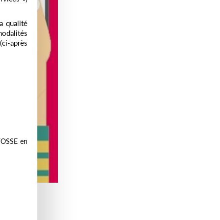
a qualité
modalités
ci-après
EFOSSE en