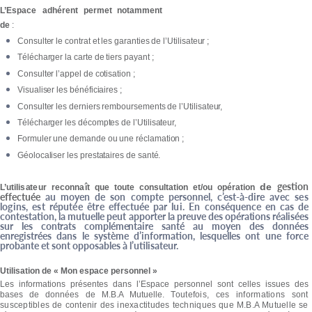
L’E
spa
c
e
adhé
r
e
n
t permet notamment
de
:
Consulter le contrat et les garanties de l’Utilisateur ;
Télécharger la carte de tiers payant ;
Consulter l’appel de cotisation ;
Visualiser les bénéficiaires ;
Consulter les derniers remboursements de l’Utilisateur,
Télécharger les décomptes de l’Utilisateur,
Formuler une demande ou une réclamation ;
Géolocaliser les prestataires de santé.
gestion
d
e
L’utilis
a
t
eu
r
r
e
c
on
naî
t
qu
e t
ou
te
c
onsult
a
tio
n
et/o
u
opé
ra
tio
n
ef
f
e
c
tuée
au m
o
y
en de son
c
ompte
p
ersonne
l
,
c
’
est-à
-
di
r
e
av
e
c
ses
logins
,
es
t
réputée
êt
r
e effectuée
pa
r
lui
.
En
c
onséquen
c
e en
c
as de
c
ontest
a
tion, la mutuelle
p
eut ap
p
o
r
ter la
p
r
eu
v
e
de
s
o
p
é
ra
tion
s
r
éalisée
s
su
r
le
s
c
o
n
t
ra
t
s
c
ompléme
n
tai
r
e
sa
n
t
é au m
o
y
en des données
en
r
egist
r
ées dans le s
y
s
t
ème
d
’
in
f
orm
a
tion, lesquelles o
n
t une
f
o
r
c
e
p
r
oba
nt
e et so
n
t opposables à
l
’utilis
a
t
eu
r
.
Utilisation de « Mon espace personnel »
Les informations présentes dans l’Espace personnel sont celles issues des
bases de données de M.B.A Mutuelle.
Toutefois, ces informations sont
susceptibles de contenir des inexactitudes techniques que M.B.A Mutuelle se