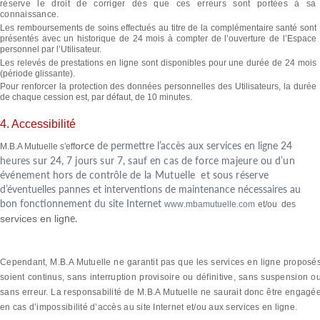
réserve le droit de corriger dès que ces erreurs sont portées à sa
connaissance.
Les remboursements de soins effectués au titre de la complémentaire santé sont
présentés avec un historique de 24 mois à compter de l’ouverture de l’Espace
personnel par l’Utilisateur.
Les relevés de prestations en ligne sont disponibles pour une durée de 24 mois
(période glissante).
Pour renforcer la protection des données personnelles des Utilisateurs, la durée
de chaque cession est, par défaut, de 10 minutes.
4. Accessibilité
c
e
de permett
r
e
l
’
a
c
c
ès aux se
r
vi
c
es en li
g
ne 24
o
r
M.B.A Mutuelle
s
’
ef
f
heu
r
e
s
su
r
24
, 7
jour
s
su
r
7
,
sau
f
e
n
ca
s
d
e
f
o
rc
e
majeu
r
e
o
u
d
’un
é
v
éneme
n
t
hor
s
d
e
c
o
n
t
r
ôl
e
de la Mutuelle
e
t
sou
s
r
ése
r
v
e
d
’
é
v
e
n
tuelles pannes et i
nt
e
r
v
e
n
tions de mai
nt
enan
c
e né
c
essai
r
es au
bon
f
on
c
tionneme
n
t du si
t
e
I
n
t
e
r
net
ww
w
.mbamutuelle.com
et/ou des
n
e.
se
r
vi
c
es en li
g
Cependant, M.B.A Mutuelle ne garantit pas que les services en ligne proposé
soient continus, sans interruption provisoire ou définitive, sans suspension o
sans erreur. La responsabilité de M.B.A Mutuelle ne saurait donc être engagé
en cas d’impossibilité d’accès au site Internet et/ou aux services en ligne.