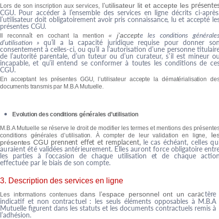
p
r
ésen
t
e
l
’utilis
at
eur lit et a
cc
ep
t
e les
L
ors
de son insc
r
iption aux se
r
vi
c
es,
C
G
U
.
P
our a
cc
éder à
l
’
ensemble des se
r
vi
c
es en li
g
ne déc
r
its ci-ap
r
è
s
l
’utilisa
t
eur doit obliga
t
oi
r
ement
av
oir p
r
is
c
onnaissan
c
e
, lu et a
cc
ep
t
é le
p
r
ése
nt
es
C
G
U
.
ep
t
e les conditions générale
j
’
a
cc
I
l
r
e
c
onnaît en
c
ocha
n
t la me
n
tion
«
d’utilisation »
q
u
’
il a la capaci
t
é ju
r
idique
r
equise pour donner so
c
onse
nt
eme
n
t à
c
elles
-
ci, ou q
u
’
il a
l
’
au
t
o
r
is
a
tion
d
’une personne titulai
r
de
l
’
au
t
o
r
i
t
é pa
r
e
n
tal
e
,
d
’un tu
t
eur ou
d
’un cura
t
eu
r
,
s’il
est mineur o
incapabl
e
, et q
u
’
il en
t
end se
c
on
f
o
r
mer à
t
ou
t
es les
c
onditions de
c
e
C
G
U
.
En acceptant les présentes GGU, l’utilisateur accepte la dématérialisation de
documents transmis par M.B.A Mutuelle.
Evolution des conditions générales d’utilisation
M.B.A Mutuelle se réserve le droit de modifier les termes et mentions des présente
le
conditions générales d’utilisation.
À
c
omp
t
er de leur
v
alid
a
tion en li
g
ne,
p
r
ennen
t
ef
f
e
t
e
t
r
empla
c
en
t
,
l
e
ca
s
échéan
t
,
c
elle
s
qu
p
r
ésen
t
e
s
C
G
U
a
u
r
a
i
e
n
t
é
t
é validées
antérieurement
.
Elle
s
au
r
o
n
t
f
o
r
c
e
obligatoi
r
e
ent
r
le
s
pa
r
tie
s à l
’
oc
casio
n
d
e
chaqu
e
utilisatio
n
e
t
d
e
chaque
a
c
tio
ef
f
e
c
tuée par le biais de son
c
omp
t
e
.
3. Description des services en ligne
a
c
t
è
r
e
dans l’espace personnel o
n
t un ca
r
L
es
in
f
o
r
m
a
tions
c
o
nt
enues
indicatif et non
c
ont
r
a
c
tuel : les seuls éléments opposables à M.B.A
Mutuelle figu
r
e
n
t dans les st
a
tut
s
et les docume
n
ts
c
o
n
t
r
a
c
tuels
r
emis à
l
’
adhésion.