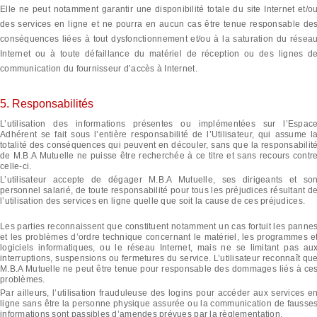
Elle ne peut notamment garantir une disponibilité totale du site Internet et/o
des services en ligne et ne pourra en aucun cas être tenue responsable de
conséquences liées à tout dysfonctionnement et/ou à la saturation du résea
Internet ou à toute défaillance du matériel de réception ou des lignes d
communication du fournisseur d’accès à Internet.
5. Responsabilités
L’utilisation des informations présentes ou implémentées sur l’Espac
Adhérent se fait sous l’entière responsabilité de l’Utilisateur, qui assume l
totalité des conséquences qui peuvent en découler, sans que la responsabilit
de M.B.A Mutuelle ne puisse être recherchée à ce titre et sans recours contr
celle-ci.
L’utilisateur accepte de dégager M.B.A Mutuelle, ses dirigeants et so
personnel salarié, de toute responsabilité pour tous les préjudices résultant d
l’utilisation des services en ligne quelle que soit la cause de ces préjudices.
Les parties reconnaissent que constituent notamment un cas fortuit les panne
et les problèmes d’ordre technique concernant le matériel, les programmes e
logiciels informatiques, ou le réseau Internet, mais ne se limitant pas au
interruptions, suspensions ou fermetures du service. L’utilisateur reconnaît qu
M.B.A Mutuelle ne peut être tenue pour responsable des dommages liés à ce
problèmes.
Par ailleurs, l’utilisation frauduleuse des logins pour accéder aux services e
ligne sans être la personne physique assurée ou la communication de fausse
informations sont passibles d’amendes prévues par la règlementation.