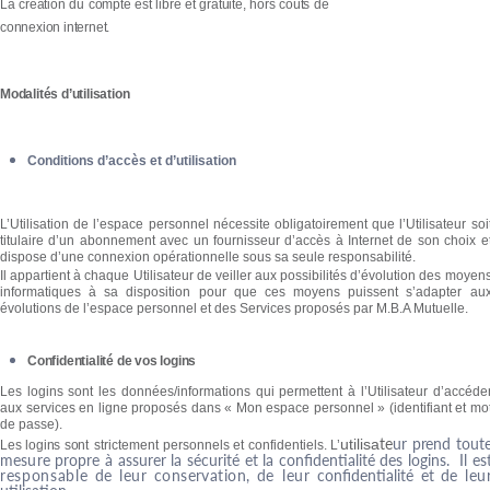
La création du compte est libre et gratuite, hors coûts de
connexion internet.
Modalités d’utilisation
Conditions d’accès et d’utilisation
L’Utilisation de l’espace personnel nécessite obligatoirement que l’Utilisateur soi
titulaire d’un abonnement avec un fournisseur d’accès à Internet de son choix e
dispose d’une connexion opérationnelle sous sa seule responsabilité.
Il appartient à chaque Utilisateur de veiller aux possibilités d’évolution des moyen
informatiques à sa disposition pour que ces moyens puissent s’adapter au
évolutions de l’espace personnel et des Services proposés par M.B.A Mutuelle.
Confidentialité de vos logins
Les logins sont les données/informations qui permettent à l’Utilisateur d’accéde
aux services en ligne proposés dans « Mon espace personnel » (identifiant et mo
de passe).
t
e
ur p
r
end
t
ou
t
utilisa
Les logins sont
st
r
i
c
t
ement personnels
et
c
onfidentie
ls
.
L
’
mesure
p
r
op
r
e à assu
r
er la sécu
r
i
t
é et la
c
onfidentiali
t
é des logins. Il es
responsable
d
e
leur
conse
r
vation
,
de
leur
c
onfide
n
tiali
t
é et de
leu