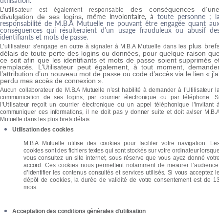
utilis
a
tion.
de
s
conséquences
d
’un
L
’utilisa
t
eu
r
es
t également
r
esponsabl
e
, même i
n
v
olontai
re
, à
t
ou
t
e personn
e
; l
divulgation
de
ses logins
r
esponsabili
t
é
de M.B.A Mutuelle
ne pou
v
a
n
t
être
engagée qua
n
t au
c
onséquen
c
es qui
r
ésul
t
e
r
aie
n
t d’un usage f
r
auduleux ou abusif de
ide
n
tifia
n
ts et mots de pass
e
.
plus b
r
e
f
L
’utilisa
t
eur
s
’
engage
en out
r
e à si
g
naler à M.B.A Mutuelle dans les
délais
de toute perte des logins ou données, pour quelque raison qu
ce soit afin que les identifiants et mots de passe soient supprimés e
remplacés. L’Utilisateur peut également, à tout moment, demande
l’attribution d’un nouveau mot de passe ou code d’accès via le lien « j’a
perdu mes accès de connexion ».
Aucun collaborateur de M.B.A Mutuelle n’est habilité à demander à l’Utilisateur l
communication de ses logins, par courrier électronique ou par téléphone. S
l’Utilisateur reçoit un courrier électronique ou un appel téléphonique l’invitant 
communiquer ces informations, il ne doit pas y donner suite et doit aviser M.B.
Mutuelle dans les plus brefs délais.
Utilisation des cookies
M.B.A Mutuelle utilise des cookies pour faciliter votre navigation. Le
cookies sont des fichiers textes qui sont stockés sur votre ordinateur lorsqu
vous consultez un site internet, sous réserve que vous ayez donné votr
accord. Ces cookies nous permettent notamment de mesurer l’audience
d’identifier les contenus consultés et services utilisés. Si vous acceptez l
dépôt de cookies, la durée de validité de votre consentement est de 1
mois.
Acceptation des conditions générales d’utilisation