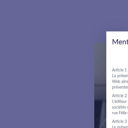
Saut au contenu
Ment
Article 1 
La présen
Web ainsi
présente
Article 2 
L'éditeur
sociétés
rue Féli
Article 3 
Le présen