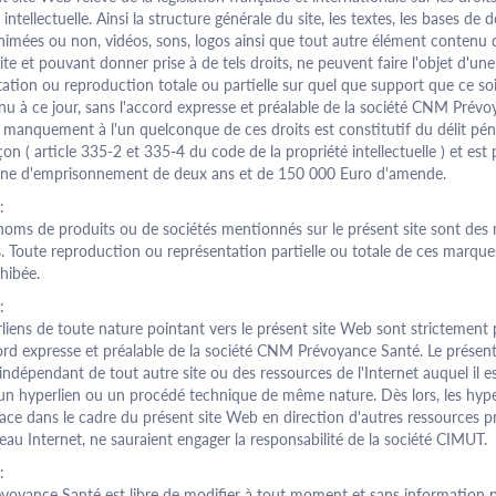
 intellectuelle. Ainsi la structure générale du site, les textes, les bases de 
nimées ou non, vidéos, sons, logos ainsi que tout autre élément contenu 
ite et pouvant donner prise à de tels droits, ne peuvent faire l'objet d'une
ation ou reproduction totale ou partielle sur quel que support que ce so
nu à ce jour, sans l'accord expresse et préalable de la société CNM Prév
 manquement à l'un quelconque de ces droits est constitutif du délit pén
on ( article 335-2 et 335-4 du code de la propriété intellectuelle ) et est 
ine d'emprisonnement de deux ans et de 150 000 Euro d'amende.
:
 noms de produits ou de sociétés mentionnés sur le présent site sont des
. Toute reproduction ou représentation partielle ou totale de ces marque
hibée.
:
liens de toute nature pointant vers le présent site Web sont strictement
ord expresse et préalable de la société CNM Prévoyance Santé. Le présent
ndépendant de tout autre site ou des ressources de l'Internet auquel il es
 un hyperlien ou un procédé technique de même nature. Dès lors, les hype
ace dans le cadre du présent site Web en direction d'autres ressources p
seau Internet, ne sauraient engager la responsabilité de la société CIMUT.
:
oyance Santé est libre de modifier à tout moment et sans information p