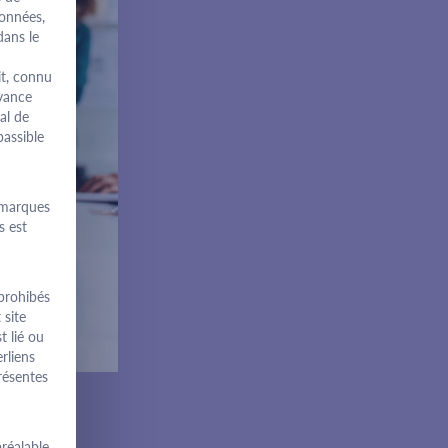
données,
dans le
it, connu
oyance
al de
passible
 marques
s est
 prohibés
 site
t lié ou
rliens
résentes
réalable