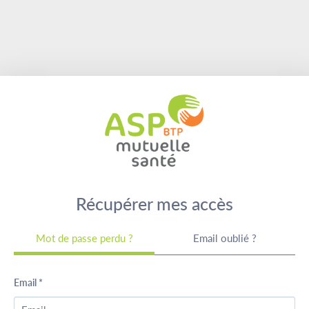
Saut au contenu
Récupérer mes accès
logo
de
la
mutuelle
Récupérer mes accès
Mot de passe perdu ?
Email oublié ?
Email
*